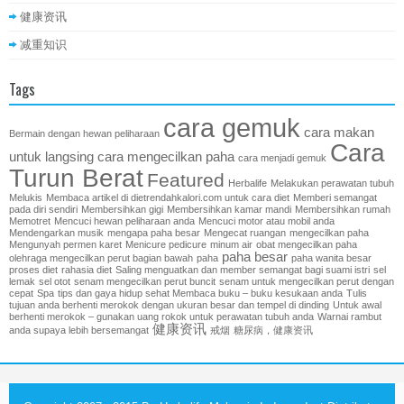
健康资讯
减重知识
Tags
cara gemuk
cara makan
Bermain dengan hewan peliharaan
Cara
untuk langsing
cara mengecilkan paha
cara menjadi gemuk
Turun Berat
Featured
Herbalife
Melakukan perawatan tubuh
Melukis
Membaca artikel di dietrendahkalori.com untuk cara diet
Memberi semangat
pada diri sendiri
Membersihkan gigi
Membersihkan kamar mandi
Membersihkan rumah
Memotret
Mencuci hewan peliharaan anda
Mencuci motor atau mobil anda
Mendengarkan musik
mengapa paha besar
Mengecat ruangan
mengecilkan paha
Mengunyah permen karet
Menicure pedicure
minum air
obat mengecilkan paha
paha besar
olehraga mengecilkan perut bagian bawah
paha
paha wanita besar
proses diet
rahasia diet
Saling menguatkan dan member semangat bagi suami istri
sel
lemak
sel otot
senam mengecilkan perut buncit
senam untuk mengecilkan perut dengan
cepat
Spa
tips dan gaya hidup sehat Membaca buku – buku kesukaan anda
Tulis
tujuan anda berhenti merokok dengan ukuran besar dan tempel di dinding
Untuk awal
berhenti merokok – gunakan uang rokok untuk perawatan tubuh anda
Warnai rambut
健康资讯
anda supaya lebih bersemangat
戒烟
糖尿病，健康资讯