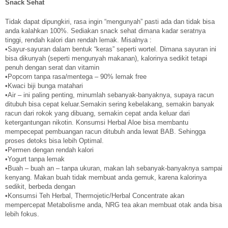
Snack Sehat
Tidak dapat dipungkiri, rasa ingin “mengunyah” pasti ada dan tidak bisa
anda kalahkan 100%. Sediakan snack sehat dimana kadar seratnya
tinggi, rendah kalori dan rendah lemak. Misalnya :
•Sayur-sayuran dalam bentuk “keras” seperti wortel. Dimana sayuran ini
bisa dikunyah (seperti mengunyah makanan), kalorinya sedikit tetapi
penuh dengan serat dan vitamin
•Popcorn tanpa rasa/mentega – 90% lemak free
•Kwaci biji bunga matahari
•Air – ini paling penting, minumlah sebanyak-banyaknya, supaya racun
ditubuh bisa cepat keluar.Semakin sering kebelakang, semakin banyak
racun dari rokok yang dibuang, semakin cepat anda keluar dari
ketergantungan nikotin. Konsumsi Herbal Aloe bisa membantu
mempecepat pembuangan racun ditubuh anda lewat BAB. Sehingga
proses detoks bisa lebih Optimal.
•Permen dengan rendah kalori
•Yogurt tanpa lemak
•Buah – buah an – tanpa ukuran, makan lah sebanyak-banyaknya sampai
kenyang. Makan buah tidak membuat anda gemuk, karena kalorinya
sedikit, berbeda dengan
•Konsumsi Teh Herbal, Thermojetic/Herbal Concentrate akan
mempercepat Metabolisme anda, NRG tea akan membuat otak anda bisa
lebih fokus.