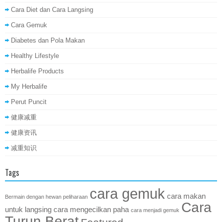
Cara Diet dan Cara Langsing
Cara Gemuk
Diabetes dan Pola Makan
Healthy Lifestyle
Herbalife Products
My Herbalife
Perut Puncit
健康减重
健康资讯
减重知识
Tags
cara gemuk
cara makan
Bermain dengan hewan peliharaan
Cara
untuk langsing
cara mengecilkan paha
cara menjadi gemuk
Turun Berat