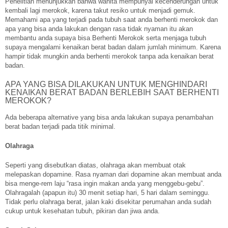
Penelitian menunjukkan bahwa wanita mempunyai kecenderungan untuk
kembali lagi merokok, karena takut resiko untuk menjadi gemuk.
Memahami apa yang terjadi pada tubuh saat anda berhenti merokok dan
apa yang bisa anda lakukan dengan rasa tidak nyaman itu akan
membantu anda supaya bisa Berhenti Merokok serta menjaga tubuh
supaya mengalami kenaikan berat badan dalam jumlah minimum. Karena
hampir tidak mungkin anda berhenti merokok tanpa ada kenaikan berat
badan.
APA YANG BISA DILAKUKAN UNTUK MENGHINDARI
KENAIKAN BERAT BADAN BERLEBIH SAAT BERHENTI
MEROKOK?
Ada beberapa alternative yang bisa anda lakukan supaya penambahan
berat badan terjadi pada titik minimal.
Olahraga
Seperti yang disebutkan diatas, olahraga akan membuat otak
melepaskan dopamine. Rasa nyaman dari dopamine akan membuat anda
bisa menge-rem laju “rasa ingin makan anda yang menggebu-gebu”.
Olahragalah (apapun itu) 30 menit setiap hari, 5 hari dalam seminggu.
Tidak perlu olahraga berat, jalan kaki disekitar perumahan anda sudah
cukup untuk kesehatan tubuh, pikiran dan jiwa anda.