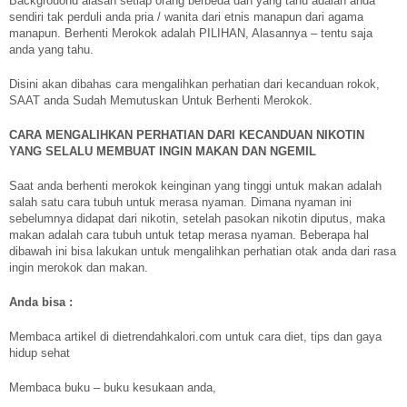
Backgrouond alasan setiap orang berbeda dan yang tahu adalah anda
sendiri tak perduli anda pria / wanita dari etnis manapun dari agama
manapun. Berhenti Merokok adalah PILIHAN, Alasannya – tentu saja
anda yang tahu.
Disini akan dibahas cara mengalihkan perhatian dari kecanduan rokok,
SAAT anda Sudah Memutuskan Untuk Berhenti Merokok.
CARA MENGALIHKAN PERHATIAN DARI KECANDUAN NIKOTIN
YANG SELALU MEMBUAT INGIN MAKAN DAN NGEMIL
Saat anda berhenti merokok keinginan yang tinggi untuk makan adalah
salah satu cara tubuh untuk merasa nyaman. Dimana nyaman ini
sebelumnya didapat dari nikotin, setelah pasokan nikotin diputus, maka
makan adalah cara tubuh untuk tetap merasa nyaman. Beberapa hal
dibawah ini bisa lakukan untuk mengalihkan perhatian otak anda dari rasa
ingin merokok dan makan.
Anda bisa :
Membaca artikel di dietrendahkalori.com untuk cara diet, tips dan gaya
hidup sehat
Membaca buku – buku kesukaan anda,