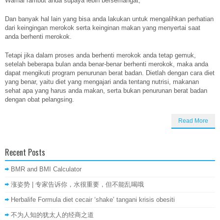
Warnai rambut anda supaya lebih bersemangat,
Dan banyak hal lain yang bisa anda lakukan untuk mengalihkan perhatian
dari keingingan merokok serta keinginan makan yang menyertai saat
anda berhenti merokok.
Tetapi jika dalam proses anda berhenti merokok anda tetap gemuk,
setelah beberapa bulan anda benar-benar berhenti merokok, maka anda
dapat mengikuti program penurunan berat badan. Dietlah dengan cara diet
yang benar, yaitu diet yang mengajari anda tentang nutrisi, makanan
sehat apa yang harus anda makan, serta bukan penurunan berat badan
dengan obat pelangsing.
Read More
Recent Posts
BMR and BMI Calculator
涨姿势 | 专家告诉你，水很重要，但不能乱喝哦
Herbalife Formula diet cecair ‘shake’ tangani krisis obesiti
不为人知的犹太人的经商之道