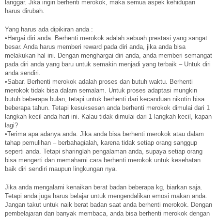
langgar. Jika ingin berhenti merokok, maka semua aspek kehidupan
harus dirubah.
Yang harus ada dipikiran anda :
•Hargai diri anda. Berhenti merokok adalah sebuah prestasi yang sangat
besar. Anda harus memberi reward pada diri anda, jika anda bisa
melakukan hal ini. Dengan menghargai diri anda, anda memberi semangat
pada diri anda yang baru untuk semakin menjadi yang terbaik – Untuk diri
anda sendiri.
•Sabar. Berhenti merokok adalah proses dan butuh waktu. Berhenti
merokok tidak bisa dalam semalam. Untuk proses adaptasi mungkin
butuh beberapa bulan, tetapi untuk berhenti dari kecanduan nikotin bisa
beberapa tahun. Tetapi kesuksesan anda berhenti merokok dimulai dari 1
langkah kecil anda hari ini. Kalau tidak dimulai dari 1 langkah kecil, kapan
lagi?
•Terima apa adanya anda. Jika anda bisa berhenti merokok atau dalam
tahap pemulihan – berbahagialah, karena tidak setiap orang sanggup
seperti anda. Tetapi sharinglah pengalaman anda, supaya setiap orang
bisa mengerti dan memahami cara berhenti merokok untuk kesehatan
baik diri sendiri maupun lingkungan nya.
Jika anda mengalami kenaikan berat badan beberapa kg, biarkan saja.
Tetapi anda juga harus belajar untuk mengendalikan emosi makan anda.
Jangan takut untuk naik berat badan saat anda berhenti merokok. Dengan
pembelajaran dan banyak membaca, anda bisa berhenti merokok dengan