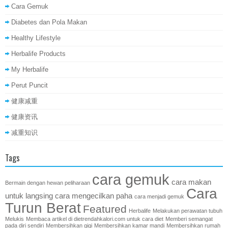
Cara Gemuk
Diabetes dan Pola Makan
Healthy Lifestyle
Herbalife Products
My Herbalife
Perut Puncit
健康减重
健康资讯
减重知识
Tags
cara gemuk
cara makan
Bermain dengan hewan peliharaan
Cara
untuk langsing
cara mengecilkan paha
cara menjadi gemuk
Turun Berat
Featured
Herbalife
Melakukan perawatan tubuh
Melukis
Membaca artikel di dietrendahkalori.com untuk cara diet
Memberi semangat
pada diri sendiri
Membersihkan gigi
Membersihkan kamar mandi
Membersihkan rumah