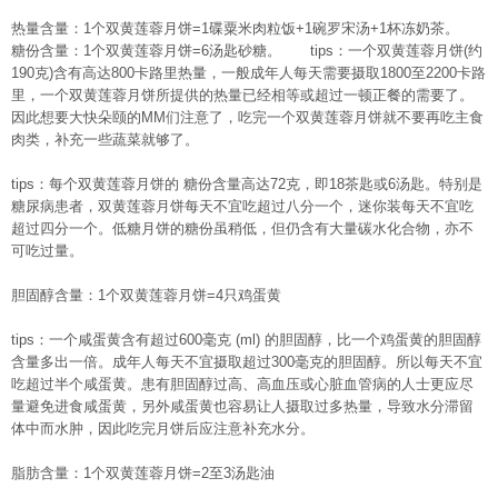
热量含量：1个双黄莲蓉月饼=1碟粟米肉粒饭+1碗罗宋汤+1杯冻奶茶。
糖份含量：1个双黄莲蓉月饼=6汤匙砂糖。 tips：一个双黄莲蓉月饼(约
190克)含有高达800卡路里热量，一般成年人每天需要摄取1800至2200卡路
里，一个双黄莲蓉月饼所提供的热量已经相等或超过一顿正餐的需要了。
因此想要大快朵颐的MM们注意了，吃完一个双黄莲蓉月饼就不要再吃主食
肉类，补充一些蔬菜就够了。
tips：每个双黄莲蓉月饼的 糖份含量高达72克，即18茶匙或6汤匙。特别是
糖尿病患者，双黄莲蓉月饼每天不宜吃超过八分一个，迷你装每天不宜吃
超过四分一个。低糖月饼的糖份虽稍低，但仍含有大量碳水化合物，亦不
可吃过量。
胆固醇含量：1个双黄莲蓉月饼=4只鸡蛋黄
tips：一个咸蛋黄含有超过600毫克 (ml) 的胆固醇，比一个鸡蛋黄的胆固醇
含量多出一倍。成年人每天不宜摄取超过300毫克的胆固醇。所以每天不宜
吃超过半个咸蛋黄。患有胆固醇过高、高血压或心脏血管病的人士更应尽
量避免进食咸蛋黄，另外咸蛋黄也容易让人摄取过多热量，导致水分滞留
体中而水肿，因此吃完月饼后应注意补充水分。
脂肪含量：1个双黄莲蓉月饼=2至3汤匙油