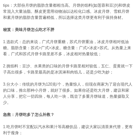
tips：大部份月饼的脂肪含量都相当高。月饼的馅料(如莲蓉和豆沙)和饼皮
常混入大量油脂。酥皮更需用动物油以达松化口感。冰皮月饼、雪糕月饼
和素月饼的脂肪含量普遍稍低，所以选择这类月饼更有利于保持身材。
秘笈：美味月饼怎么吃才不胖
1.选款式：总的来说，广式月饼重糖，苏式月饼重油，冰皮月饼相对低油
糖。脂肪含量：苏式>广式>冰皮。糖含量：广式>冰皮>苏式。从热量上来
看，广式和苏式月饼卡路里差不多，冰皮相对热量较低；
2.挑馅料：豆沙、水果类的口味的月饼卡路里相对较低，五仁、蛋黄就一下
子高出很多，卡路里最高的是冰淇淋和肉馅儿，还是少吃为妙；
3.分大小：传统的月饼为120克/个，热量惊人，但现在商家为了迎合现代人
的口味，推出那种小月饼，就好了很多。如果你还是吃大月饼，建议和家
人分享，把它一切四块，每人吃一块，既尝了多重月饼味道，热量摄取又
少。
急救：月饼吃多了怎么补救？
1.吃月饼时不宜配以汽水和果汁等高糖饮品，建议大家以清茶来代替，更有
利于瘦身；