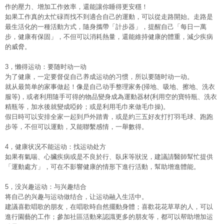
作的壓力、增加工作效率，還能讓你睡得更安穩！
如果工作真的太忙碌而找不到適合自己的運動，可以從走路開始。走路是
最生活化的一種活動方式，隨身攜帶「計步器」，提醒自己「每日一萬
步，健康有保固」，不但可以消耗熱量，還能維持健康的體重，減少疾病
的威脅。
3，懒得运动：要随时动一动
为了健康，一定要督促自己养成运动的习惯，所以要随时动一动。
就从最简单的家事做起！像是自己动手整理家务(掃地、吸地、擦地、洗衣
服等)，或者利用隨手可得的物品變身成為運動器材(利用空的寶特瓶、洗衣
精瓶等，加水後就變成啞鈴；或是利用毛巾來做毛巾操)。
假日時可以安排全家一起到戶外踏青，或是約三五好友打打羽毛球、跑跑
步等，不但可以運動，又能聯繫感情，一舉數得。
4，健康状况不能运动：找运动处方
如果有氣喘、心臟疾病或是不良於行、臥床等狀況，建議請醫師幫忙提供
「運動處方」，可在不影響健康的情形下進行活動，幫助增進體能。
5，没兴趣运动：与兴趣结合
将自己的兴趣与运动做结合，让运动融入生活中。
建議喜歡唱歌的朋友，在唱歌時自然擺動身體；喜歡花花草草的人，可以
進行園藝的工作；參加社區活動來認識更多的朋友等，都可以帮助增加运