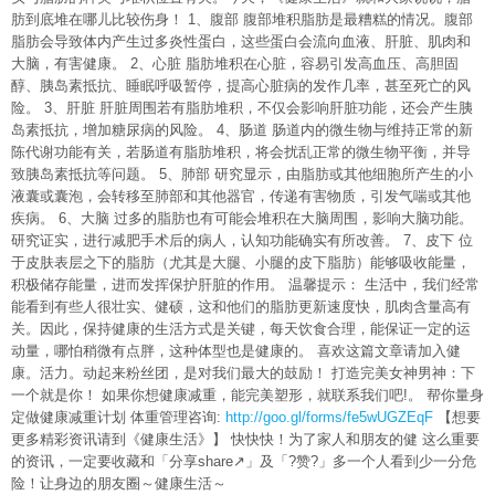
肪到底堆在哪儿比较伤身！ 1、腹部 腹部堆积脂肪是最糟糕的情况。腹部
脂肪会导致体内产生过多炎性蛋白，这些蛋白会流向血液、肝脏、肌肉和
大脑，有害健康。 2、心脏 脂肪堆积在心脏，容易引发高血压、高胆固
醇、胰岛素抵抗、睡眠呼吸暂停，提高心脏病的发作几率，甚至死亡的风
险。 3、肝脏 肝脏周围若有脂肪堆积，不仅会影响肝脏功能，还会产生胰
岛素抵抗，增加糖尿病的风险。 4、肠道 肠道内的微生物与维持正常的新
陈代谢功能有关，若肠道有脂肪堆积，将会扰乱正常的微生物平衡，并导
致胰岛素抵抗等问题。 5、肺部 研究显示，由脂肪或其他细胞所产生的小
液囊或囊泡，会转移至肺部和其他器官，传递有害物质，引发气喘或其他
疾病。 6、大脑 过多的脂肪也有可能会堆积在大脑周围，影响大脑功能。
研究证实，进行减肥手术后的病人，认知功能确实有所改善。 7、皮下 位
于皮肤表层之下的脂肪（尤其是大腿、小腿的皮下脂肪）能够吸收能量，
积极储存能量，进而发挥保护肝脏的作用。 温馨提示： 生活中，我们经常
能看到有些人很壮实、健硕，这和他们的脂肪更新速度快，肌肉含量高有
关。因此，保持健康的生活方式是关键，每天饮食合理，能保证一定的运
动量，哪怕稍微有点胖，这种体型也是健康的。 喜欢这篇文章请加入健
康。活力。动起来粉丝团，是对我们最大的鼓励！ 打造完美女神男神：下
一个就是你！ 如果你想健康减重，能完美塑形，就联系我们吧!。 帮你量身
定做健康减重计划 体重管理咨询:
http://goo.gl/forms/fe5wUGZEqF
【想要
更多精彩资讯请到《健康生活》】 快快快！为了家人和朋友的健 这么重要
的资讯，一定要收藏和「分享share↗」及「?赞?」多一个人看到少一分危
险！让身边的朋友圈～健康生活～