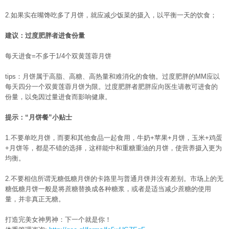
2.如果实在嘴馋吃多了月饼，就应减少饭菜的摄入，以平衡一天的饮食；
建议：过度肥胖者进食份量
每天进食=不多于1/4个双黄莲蓉月饼
tips：月饼属于高脂、高糖、高热量和难消化的食物。过度肥胖的MM应以
每天四分一个双黄莲蓉月饼为限。过度肥胖者肥胖应向医生请教可进食的
份量，以免因过量进食而影响健康。
提示：“月饼餐”小贴士
1.不要单吃月饼，而要和其他食品一起食用，牛奶+苹果+月饼，玉米+鸡蛋
+月饼等，都是不错的选择，这样能中和重糖重油的月饼，使营养摄入更为
均衡。
2.不要相信所谓无糖低糖月饼的卡路里与普通月饼并没有差别。市场上的无
糖低糖月饼一般是将蔗糖替换成各种糖浆，或者是适当减少蔗糖的使用
量，并非真正无糖。
打造完美女神男神：下一个就是你！