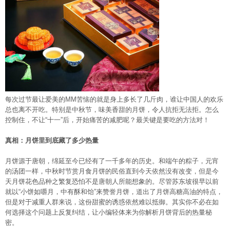
每次过节最让爱美的MM苦恼的就是身上多长了几斤肉，谁让中国人的欢乐
总也离不开吃。特别是中秋节，味美香甜的月饼，令人抗拒无法拒。怎么
控制住，不让“十一”后，开始痛苦的减肥呢？最关键是要吃的方法对！
真相：月饼里到底藏了多少热量
月饼源于唐朝，绵延至今已经有了一千多年的历史。和端午的粽子，元宵
的汤团一样，中秋时节赏月食月饼的民俗直到今天依然没有改变，但是今
天月饼花色品种之繁复恐怕不是唐朝人所能想象的。尽管苏东坡很早以前
就以“小饼如嚼月，中有酥和饴”来赞誉月饼，道出了月饼高糖高油的特点，
但是对于减重人群来说，这份甜蜜的诱惑依然难以抵御。其实你不必在如
何选择这个问题上反复纠结，让小编轻体来为你解析月饼背后的热量秘
密。